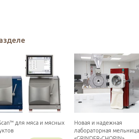
разделе
Scan™ для мяса и мясных
Новая и надежная
уктов
лабораторная мельниц
«GRINDER-CHOPIN»