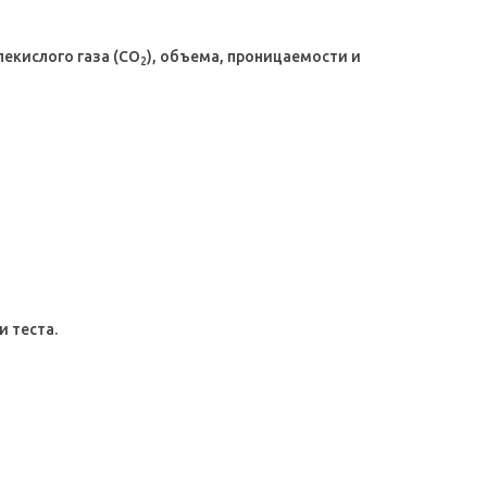
екислого газа (CO
), объема, проницаемости и
2
 теста.