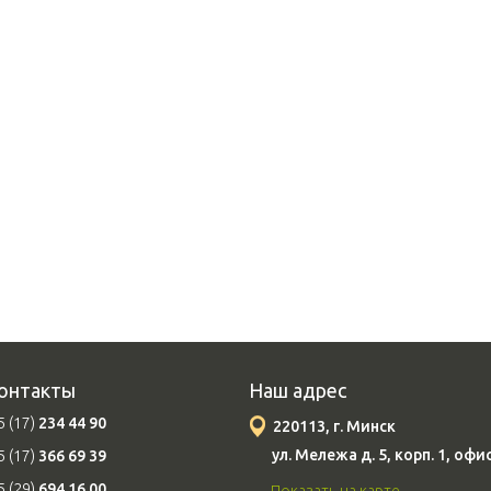
онтакты
Наш адрес
 (17)
234 44 90
220113, г. Минск
ул. Мележа д. 5, корп. 1, офи
 (17)
366 69 39
 (29)
694 16 00