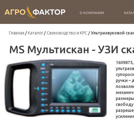
О КОМПАНИИ
КАТА
Главная
Каталог
Свиноводство и КРС
Ультразвуковой ска
MS Мультискан - УЗИ с
1609875
ультраз
супоросн
ручки – 
позволя
механич
размеры
свободу
разреше
усиления