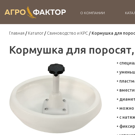
О КОМПАНИИ
КАТА
Главная
Каталог
Свиноводство и КРС
Кормушка для порос
Кормушка для поросят,
• специа
• умень
• пластм
• вмести
• диамет
• можно 
• с нат
• фикси