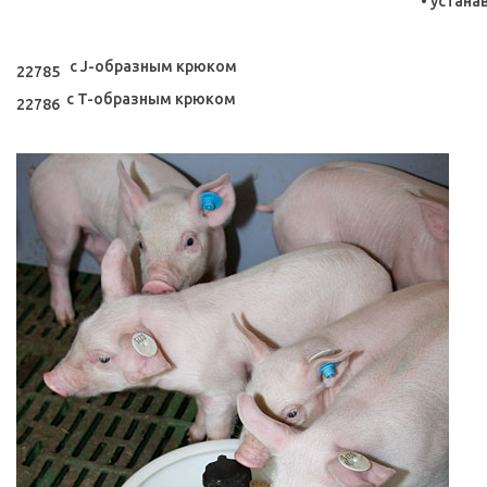
• устан
с J-образным крюком
22785
с T-образным крюком
22786