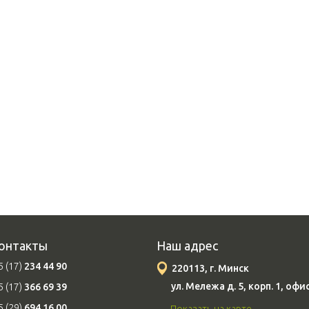
онтакты
Наш адрес
 (17)
234 44 90
220113, г. Минск
ул. Мележа д. 5, корп. 1, офи
 (17)
366 69 39
 (29)
694 16 00