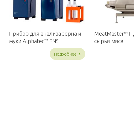
Прибор для анализа зерна и
MeatMaster™ II
муки Alphatec™ F№
сырья мяса
Подробнее