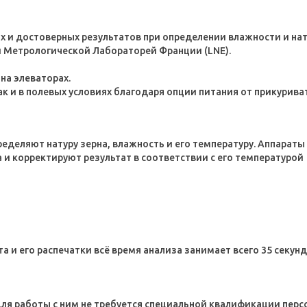
 и достоверных результатов при определении влажности и нату
 Метрологической Лабораторей Франции (LNE).
на элеваторах.
к и в полевых условиях благодаря опции питания от прикурива
еделяют натуру зерна, влажность и его температуру. Аппарат
и корректируют результат в соответствии с его температурой
а и его распечатки всё время анализа занимает всего 35 секун
для работы с ним не требуется специальной квалификации перс