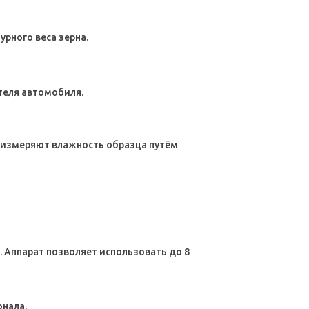
рного веса зерна.
теля автомобиля.
ы измеряют влажность образца путём
д. Аппарат позволяет использовать до 8
онала.