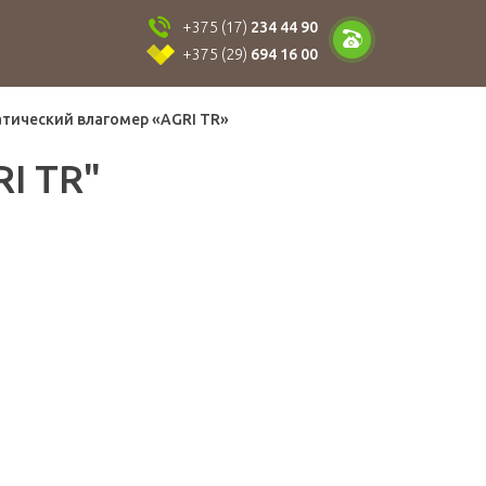
+375 (17)
234 44 90
+375 (29)
694 16 00
тический влагомер «AGRI TR»
I TR"