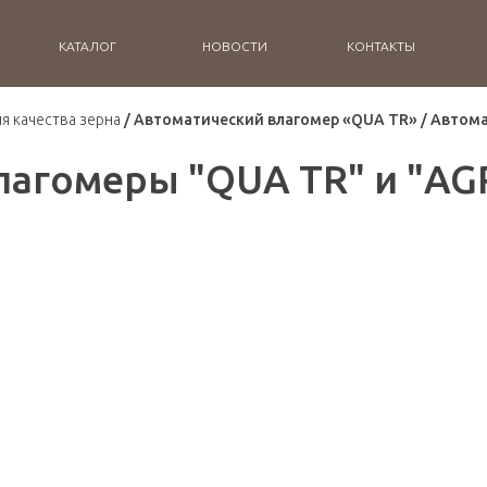
КАТАЛОГ
НОВОСТИ
КОНТАКТЫ
я качества зерна
Автоматический влагомер «QUA TR» / Автома
агомеры "QUA TR" и "AGR