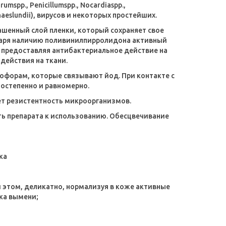
rumspp., Penicillumspp., Nocardiaspp.,
. naeslundii), вирусов и некоторых простейших.
ашенный слой пленки, который сохраняет свое
годаря наличию поливинилпирролидона активный
 предоставляя антибактериальное действие на
ействия на ткани.
офорам, которые связывают йод. При контакте с
остепенно и равномерно.
ует резистентность микроорганизмов.
ть препарата к использованию. Обесцвечивание
ка
 этом, деликатно, нормализуя в коже активные
ка вымени;