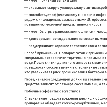
— имеет приятный запах и цвет;
— оказывает скорую универсальную антимикроб
— способствует эффективному снижению инфекций, 
рядом с инфекциями, вызываемыми Streptococcusag
повышению молочной продуктивности коров.
— имеет быстрые ранозаживляющие, смягчающи
— долговременное содержание на сосках вымени
— поддерживает хорошее состояние кожи сосков
Способ применения:
Препарат готов к применени
специальные стаканчики тщательно промывают от
воде. После снятия доильного аппарата с выме
поверхности сосков вымени в специальные стака
что увеличивает риск проникновения бактерий в 
Перед началом следующей дойки тщательно смыт
средства зависит от размера соска вымени, а та
Побочные эффекты:
отсутствуют
Специальные предостережения для лиц и обслуж
препарат не обладает кожно-резорбтивным, ме