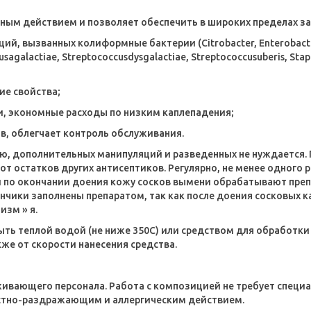
ным действием и позволяет обеспечить в широких пределах з
вызванных колиформные бактерии (Citrobacter, Enterobacter, Haf
alactiae, Streptococcusdysgalactiae, Streptococcusuberis, Stap
е свойства;
, экономные расходы по низким каплепадения;
, облегчает контроль обслуживания.
ю, дополнительных манипуляций и разведенных не нуждается.
 остатков других антисептиков. Регулярно, не менее одного 
ни по окончании доения кожу сосков вымени обрабатывают пре
нчики заполнены препаратом, так как после доения сосковых к
изм » я.
ь теплой водой (не ниже 350С) или средством для обработки в
кже от скорости нанесения средства.
ивающего персонала. Работа с композицией не требует специа
стно-раздражающим и аллергическим действием.