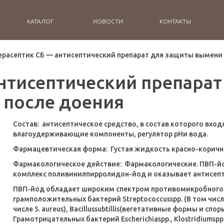
КАТАЛОГ
НОВОСТИ
КОНТАКТЫ
ерасептик СБ — антисептический препарат для защиты вымени
антисептический препара
после доения
Состав:
антисептическое средство, в состав которого вход
влагоудерживающие компоненты, регулятор pHи вода.
Фармацевтическая форма:
Густая жидкость красно-коричн
Фармакологическое действие:
Фармакологические. ПВП-й
комплекс поливинилпирролидон-йод и оказывает антисеп
ПВП-йод обладает широким спектром противомикробного 
грамположительных бактерий Streptococcusspp. (В том числе S.
числе S. aureus), Bacillussubtillis(вегетативные формы и споры
Грамотрицательных бактерий Escherichiaspp., Klostridiumspp.,