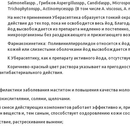
Salmonellaspp. , Грибков Aspergillusspp., Candidaspp., Microspo
Trichophytonspp., Actinomycesspp. (В том числе A. viscosus, A
На месте применения Уберасептика образуется тонкий окр
действие до тех пор, пока не освободится весь йод. Бла
йод высвобождается из препарата медленно и постепенно,
микроорганизмы без раздражающего и прижигающего возд
Фармакокинетика:
Поливинилпирролидон относится к йод
кожей или слизистыми оболочками йод высвобождается п
К Уберасептику, как к препарату активного йода, отсутств
Коричнево-красный цвет раствора указывает на пригоднос
нтибактериального действия.
офилактики заболевания маститом и повышения качества моло
 окислителями, солями, щелочами.
й смеси действующих компонентов работает эффективно и, при
 веществ и, тем самым, способствует оздоровлению кожи сос
ствие, растрескивание вымени;