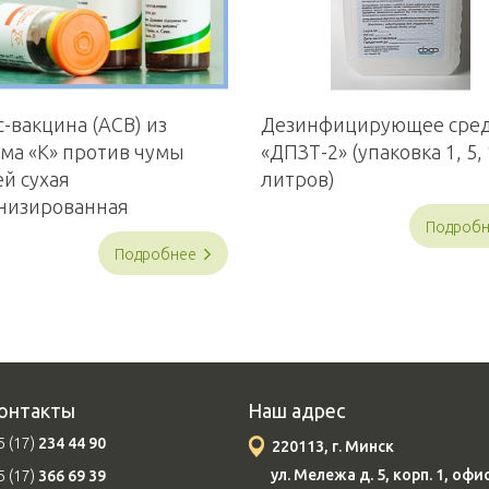
-вакцина (АСВ) из
Дезинфицирующее сред
ма «К» против чумы
«ДПЗТ-2» (упаковка 1, 5,
й сухая
литров)
низированная
Подроб
Подробнее
онтакты
Наш адрес
 (17)
234 44 90
220113, г. Минск
ул. Мележа д. 5, корп. 1, офи
 (17)
366 69 39