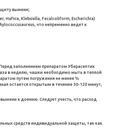
ащиту вымени;
nia, Klebsiella, Fecalcoliform, Escherichia)
hylococcusaureus, что непременно ведет к
 Перед заполнением препаратом Уберасептик
раза в неделю, чашки необходимо мыть в теплой
паратом путем погружения не менее ¾
анал остается открытым в течение 30-120 минут,
ымени к доению. Следует учесть, что расход
льных средств индивидуальной защиты, так как