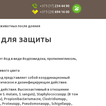
+375 (17)
234 44 90
+375 (29)
694 16 00
 животных после доения
т для защиты
ят йод в виде йодповидона, пропиленгликоль,
евого цвета
од представляет собой координационный
тическое и дезинфицирующее действие.
действия. Высокоактивный в отношении
 mutans, S. sanguis), Staphylococcusspp. (В том
), Propionibacteriumacne, Clostridiumspp.,
 Proteusspp., Pseudomonasspp., Schigellaspp.,