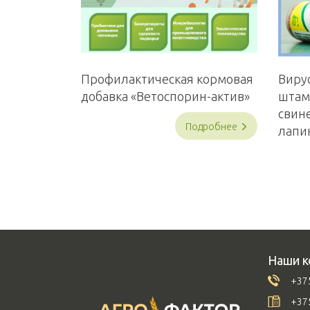
Профилактическая кормовая
Вирус
добавка «Ветоспорин-актив»
штам
свине
Подробнее
лапи
Наши к
+375
+375