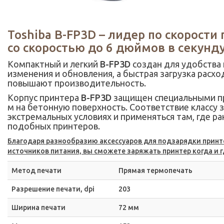
Toshiba B-FP3D
– лидер по скорости
со скоростью до 6 дюймов в секунду
Компактный и легкий
B-FP3D
создан для удобства 
изменения и обновления, а быстрая загрузка расх
повышают производительность.
Корпус принтера
B-FP3D
защищен специальными пр
м на бетонную поверхность. Соответствие классу 
экстремальных условиях и применяться там, где р
подобных принтеров.
Благодаря разнообразию аксессуаров для подзарядки принт
источников питания, вы сможете заряжать принтер когда и 
Метод печати
Прямая термопечать
Разрешение печати, dpi
203
Ширина печати
72 мм