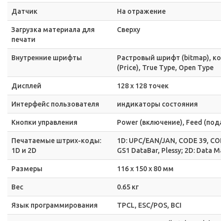
Датчик
На отражение
Загрузка материала для
Сверху
печати
Внутренние шрифты
Растровый шрифт (bitmap), к
(Price), True Type, Open Type
Дисплей
128 х 128 точек
Интерфейс пользователя
индикаторы состояния
Кнопки управления
Power (включение), Feed (пода
Печатаемые штрих-коды:
1D: UPC/EAN/JAN, CODE 39, CODE
1D и 2D
GS1 DataBar, Plessy; 2D: Data 
Размеры
116 x 150 x 80 мм
Вес
0.65 кг
Язык программирования
TPCL, ESC/POS, BCI