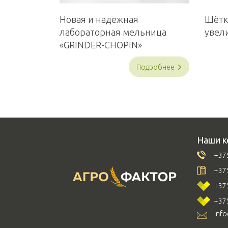
Новая и надежная
Щётк
лабораторная мельница
увел
«GRINDER-CHOPIN»
Подробнее
Наши к
+375
+375
+375
+375
inf