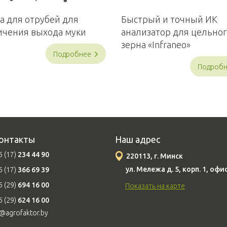
а для отрубей для
Быстрый и точный ИК
ичения выхода муки
анализатор для цельног
зерна «Infraneo»
Подробнее
Подроб
онтакты
Наш адрес
 (17)
234 44 90
220113, г. Минск
ул. Мележа д. 5, корп. 1, офи
 (17)
366 69 39
 (29)
694 16 00
Показать на карте
 (29)
624 16 00
o@agrofaktor.by