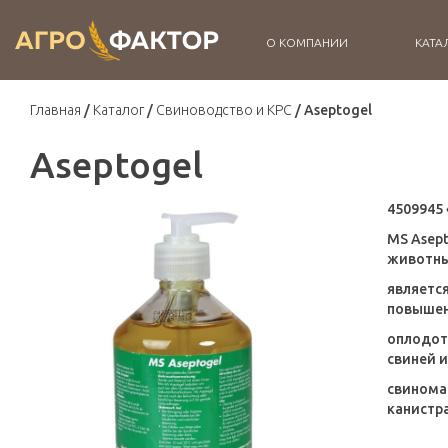
О КОМПАНИИ
КАТА
Главная
Каталог
Свиноводство и КРС
Aseptogel
Aseptogel
4509945
MS Asept
животны
являетс
повышен
оплодот
свиней и
свиномат
канистра